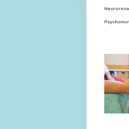
Neuroreval
Psychomoto