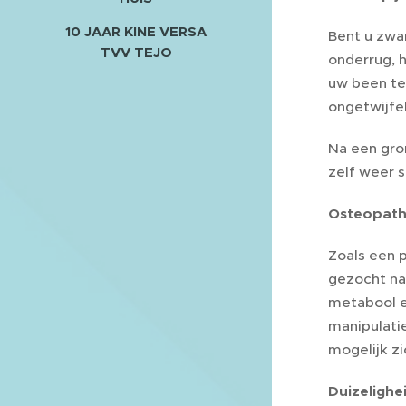
10 JAAR KINE VERSA
Bent u zwan
TVV TEJO
onderrug, h
uw been te
ongetwijfe
Na een gro
zelf weer 
Osteopathi
Zoals een 
gezocht na
metabool e
manipulati
mogelijk z
Duizelighe