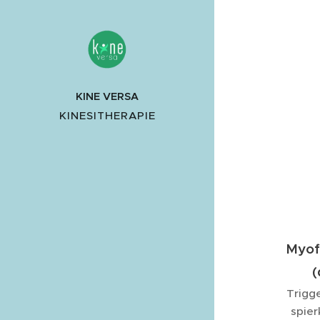
KINE VERSA
KINESITHERAPIE
Myof
(
Trigg
spie