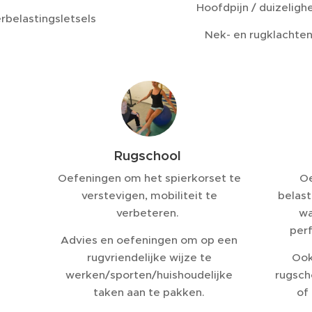
Hoofdpijn / duizeligh
rbelastingsletsels
Nek- en rugklachte
Rugschool
Oefeningen om het spierkorset te
Oe
verstevigen, mobiliteit te
belast
verbeteren.
wa
perf
Advies en oefeningen om op een
rugvriendelijke wijze te
Ook
werken/sporten/huishoudelijke
rugsch
taken aan te pakken.
of